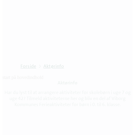
Forside
Aktørinfo
start på hovedindhold
Aktørinfo
senest opdateret 23. april 2026
Har du lyst til at arrangere aktiviteter for skolebørn i uge 7 og
uge 42? Tilmeld aktiviteterne her og bliv en del af Viborg
Kommunes Ferieaktiviteter for børn i 0. til 6. klasse.