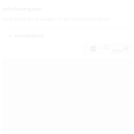
Indholdsnavigation
Vælg et link for at navigere til det respektive indhold.
gå til
Hovedindhold
DA
Menu